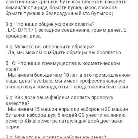
пластиковые крышки, бутылки таблетки, паковать
химии/пестицида, брызги пуска, насос лосьона,
брызги тумана и безвоздушный stc бутылок.;
3 q: Что ваши общие условия оплаты?
: L/C, D/P, T/T, западное соединение, грамм денег, E-
проверяя, виза;
4 q: Можете вы обеспечить образцы?
: Да, мы можем снабдить образцы вы бесплатно
5 Q: Что ваши преимущества в косметическом
поле?
: Мы имеем больше чем 10 лет в это промышленном,
наша цена Favorbale, мы имеет профессиональную
экспортируя команду, ответ предложения быстрый
6 q: Как доза ваша фабрика сделать проверку
качества?
: Мы имеем 15 машин впрыски наборов и 20 машин
бутылки наборов дуя, 5 людей QC унести на-линию
осмотр &final осмотра патруля для всей доставки
серии
.
7 q: Можете вы сделать небольшой заказ?