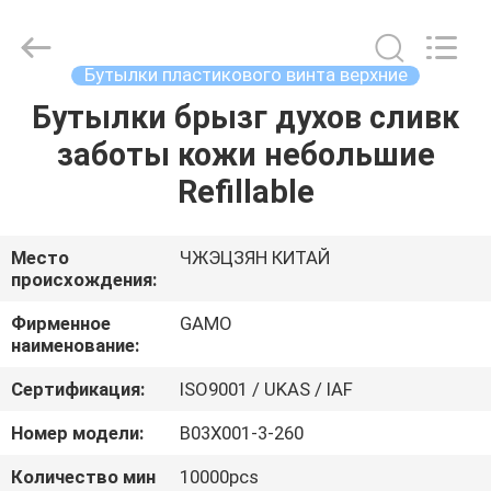
косметическая
бутылка
брызг
поставщик.
Copyright
Бутылки пластикового винта верхние
©
2021
-
Бутылки брызг духов сливк
ДОМ
2023
plasticpumpspraybottles.com.
заботы кожи небольшие
All
Rights
Reserved.
ПРОДУКТЫ
Refillable
О
Место
ЧЖЭЦЗЯН КИТАЙ
происхождения:
НАС
Фирменное
GAMO
наименование:
ПУТЕШЕСТВИЕ
Сертификация:
ISO9001 / UKAS / IAF
ФАБРИКИ
Номер модели:
B03X001-3-260
ПРОВЕРКА
Количество мин
10000pcs