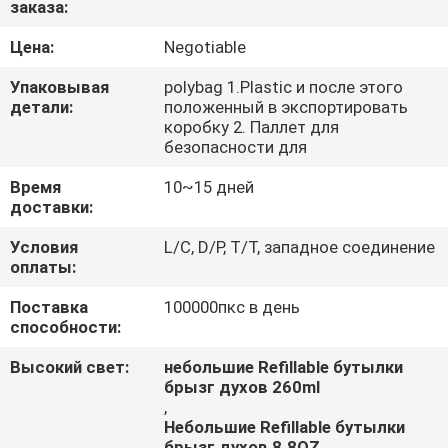
заказа:
КАЧЕСТВА
Цена:
Negotiable
Упаковывая
polybag 1.Plastic и после этого
детали:
положенный в экспортировать
коробку 2. Паллет для
безопасности для
Время
10~15 дней
доставки:
Условия
L/C, D/P, T/T, западное соединение
оплаты:
Поставка
100000пкс в день
способности:
Высокий свет:
небольшие Refillable бутылки
брызг духов 260ml
,
Небольшие Refillable бутылки
брызг духов 8.8OZ