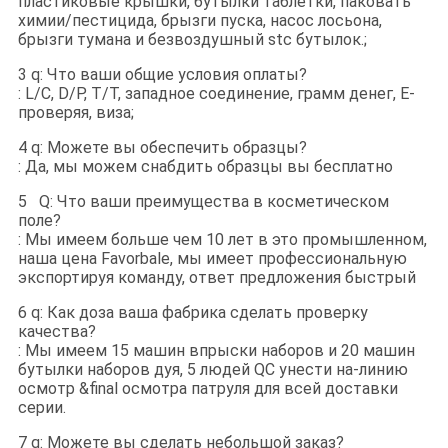
пластиковые крышки, бутылки таблетки, паковать
химии/пестицида, брызги пуска, насос лосьона,
брызги тумана и безвоздушный stc бутылок.;
3 q: Что ваши общие условия оплаты?
: L/C, D/P, T/T, западное соединение, грамм денег, E-
проверяя, виза;
4 q: Можете вы обеспечить образцы?
: Да, мы можем снабдить образцы вы бесплатно
5 Q: Что ваши преимущества в косметическом
поле?
: Мы имеем больше чем 10 лет в это промышленном,
наша цена Favorbale, мы имеет профессиональную
экспортируя команду, ответ предложения быстрый
6 q: Как доза ваша фабрика сделать проверку
качества?
: Мы имеем 15 машин впрыски наборов и 20 машин
бутылки наборов дуя, 5 людей QC унести на-линию
осмотр &final осмотра патруля для всей доставки
серии
.
7 q: Можете вы сделать небольшой заказ?