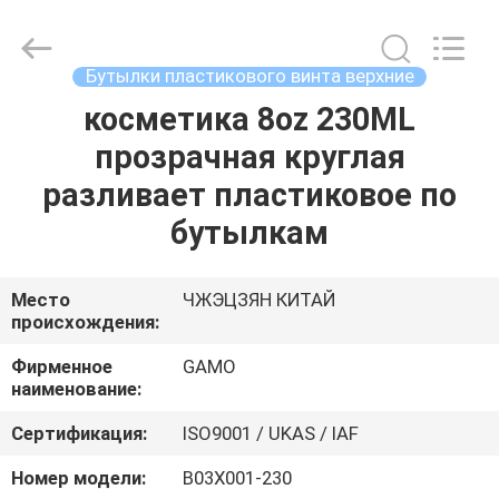
косметическая
бутылка
брызг
поставщик.
Copyright
Бутылки пластикового винта верхние
©
2021
-
косметика 8oz 230ML
ДОМ
2023
plasticpumpspraybottles.com.
прозрачная круглая
All
Rights
Reserved.
ПРОДУКТЫ
разливает пластиковое по
бутылкам
О
НАС
Место
ЧЖЭЦЗЯН КИТАЙ
происхождения:
ПУТЕШЕСТВИЕ
Фирменное
GAMO
наименование:
ФАБРИКИ
Сертификация:
ISO9001 / UKAS / IAF
ПРОВЕРКА
Номер модели:
B03X001-230