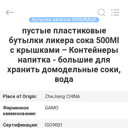
косметическая
бутылка
брызг
поставщик.
Copyright
Бутылки напитка ЛЮБИМЦА
©
2021
-
пустые пластиковые
ДОМ
2023
plasticpumpspraybottles.com.
бутылки ликера сока 500Ml
All
Rights
Reserved.
ПРОДУКТЫ
с крышками – Контейнеры
напитка - большие для
О
хранить домодельные соки,
НАС
вода
ПУТЕШЕСТВИЕ
Place of Origin:
ZheJiang CHINA
ФАБРИКИ
Фирменное
GAMO
наименование:
ПРОВЕРКА
Сертификация:
ISO9001