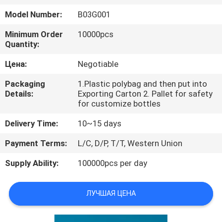
КАЧЕСТВА
Model Number:
B03G001
Minimum Order
10000pcs
Quantity:
Цена:
Negotiable
Packaging
1.Plastic polybag and then put into
Details:
Exporting Carton 2. Pallet for safety
for customize bottles
Delivery Time:
10~15 days
Payment Terms:
L/C, D/P, T/T, Western Union
Supply Ability:
100000pcs per day
ЛУЧШАЯ ЦЕНА