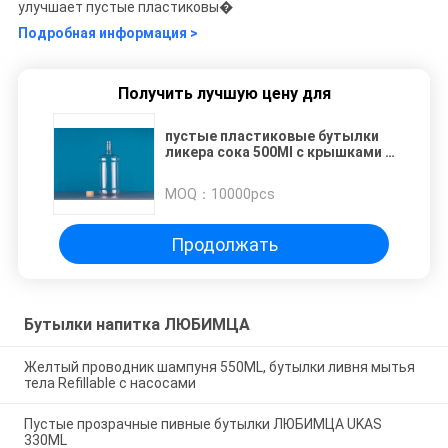
улучшает пустые пластиковы�
Подробная информация >
Получить лучшую цену для
пустые пластиковые бутылки
ликера сока 500Ml с крышками –
Контейнеры напитка - большие
для хранить домодельные
MOQ：
10000pcs
соки, вода
Продолжать
Бутылки напитка ЛЮБИМЦА
Желтый проводник шампуня 550ML, бутылки ливня мытья
тела Refillable с насосами
Пустые прозрачные пивные бутылки ЛЮБИМЦА UKAS
330ML