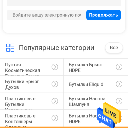
Популярные категории
Все
Пустая 
Бутылка Брызг 
Косметическая 
HDPE
Бутылка Брызг
Бутылки Брызг 
Бутылки Eliquid
Духов
Пластиковые 
Бутылки Насоса 
Бутылки 
Шампуня
Капельницы
Пластиковые 
Бутылка Насоса 
Контейнеры 
HDPE
Опарника