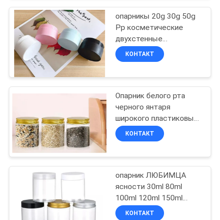
опарникы 20g 30g 50g
Pp косметические
двухстенные
пластиковые с
КОНТАКТ
крышками
Опарник белого рта
черного янтаря
широкого пластиковый
с алюминиевой
КОНТАКТ
крышкой 60ml 100ml
200ml
опарник ЛЮБИМЦА
ясности 30ml 80ml
100ml 120ml 150ml
пластиковый с черным
КОНТАКТ