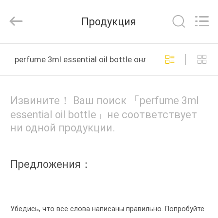
2026
YUHUAN
GAMO
Продукция
INDUSTRY
CO.,Ltd.
All
Rights
Reserved.
ДОМ
perfume 3ml essential oil bottle онлайн производство
ПРОДУКТЫ
Извините！ Ваш поиск 「perfume 3ml
О
essential oil bottle」не соответствует
ни одной продукции.
НАС
ПУТЕШЕСТВИЕ
Предложения：
ФАБРИКИ
ПРОВЕРКА
Убедись, что все слова написаны правильно. Попробуйте