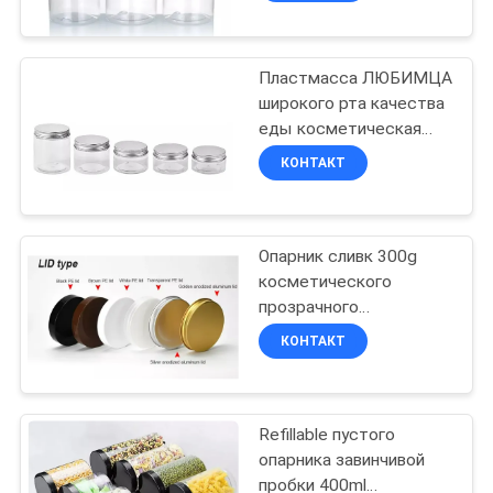
качеством еды крышки
Пластмасса ЛЮБИМЦА
широкого рта качества
еды косметическая
раздражает 80ml с
КОНТАКТ
алюминиевой
серебряной крышкой
Опарник сливк 300g
косметического
прозрачного
ЛЮБИМЦА
КОНТАКТ
пластиковый с черной
крышкой
Refillable пустого
опарника завинчивой
пробки 400ml