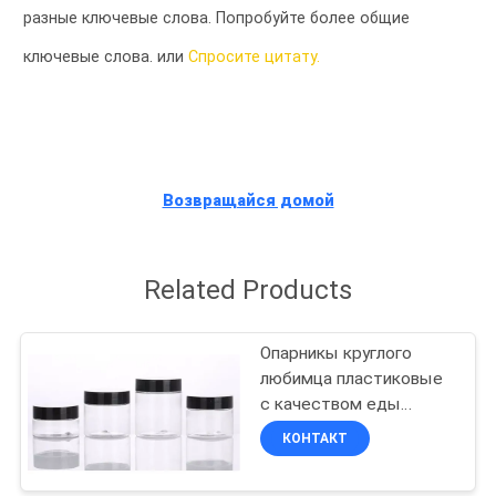
КАЧЕСТВА
разные ключевые слова. Попробуйте более общие
ключевые слова. или
Спросите цитату.
КАРТА
САЙТА
PRIVACY
Возвращайся домой
POLICY
Related Products
Опарникы круглого
любимца пластиковые
с качеством еды
крышек 6 Oz 8 Oz 8 Oz
КОНТАКТ