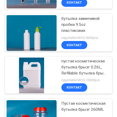
КАЧЕСТВА
КОНТАКТ
бутылка завинчивой
КАРТА
пробки 9.5oz
САЙТА
пластиковая
negotiable MOQ:5000pcs
PRIVACY
КОНТАКТ
POLICY
пустая косметическая
бутылка брызг 0.26L,
Refillable бутылка брызг
перемещения
negotiable MOQ:10000pcs
КОНТАКТ
Пустая косметическая
бутылка брызг 260ML