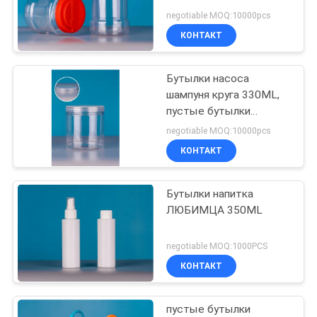
negotiable MOQ:10000pcs
КОНТАКТ
Бутылки насоса
шампуня круга 330ML,
пустые бутылки
лосьона с насосом
negotiable MOQ:10000pcs
КОНТАКТ
Бутылки напитка
ЛЮБИМЦА 350ML
negotiable MOQ:1000PCS
КОНТАКТ
пустые бутылки