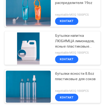
распределителя 19oz
negotiable MOQ:1000PCS
КОНТАКТ
Бутылки напитка
ЛЮБИМЦА лимонадов,
ясные пластиковые
бутылки для соков
negotiable MOQ:1000PCS
КОНТАКТ
бутылки ясности 8.8oz
пластиковые для соков
negotiable MOQ:1000PCS
КОНТАКТ