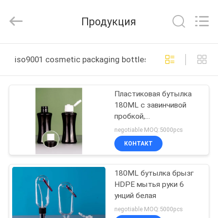
2025
YUHUAN
GAMO
Продукция
INDUSTRY
CO.,Ltd.
All
Rights
Reserved.
ДОМ
iso9001 cosmetic packaging bottles онлайн производ
ПРОДУКТЫ
Пластиковая бутылка
180ML с завинчивой
О
пробкой,
НАС
косметическими
negotiable MOQ:5000pcs
упаковывая бутылками
КОНТАКТ
6oz
ПУТЕШЕСТВИЕ
180ML бутылка брызг
ФАБРИКИ
HDPE мытья руки 6
унций белая
ПРОВЕРКА
negotiable MOQ:5000pcs