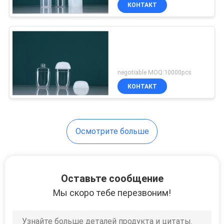
КАЧЕСТВА
КОНТАКТ
КАРТА
33
САЙТА
Бутылки брызг
negotiable MOQ:10000pcs
духов
PRIVACY
КОНТАКТ
POLICY
Осмотрите больше
30
Оставьте сообщение
Бутылки Eliquid
Мы скоро тебе перезвоним!