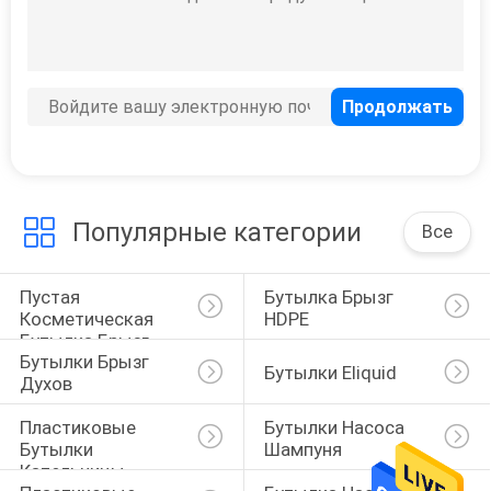
15
Пластиковые
бутылки
капельницы
Популярные категории
Все
Пустая 
Бутылка Брызг 
48
Косметическая 
HDPE
Бутылка Брызг
Бутылки насоса
Бутылки Брызг 
Бутылки Eliquid
Духов
шампуня
Пластиковые 
Бутылки Насоса 
Бутылки 
Шампуня
Капельницы